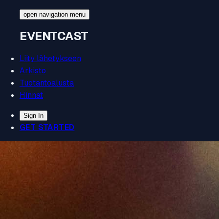
open navigation menu
EVENT
CAST
Liity lähetykseen
Arkisto
Tuotantoalusta
Hinnat
Sign In
GET STARTED